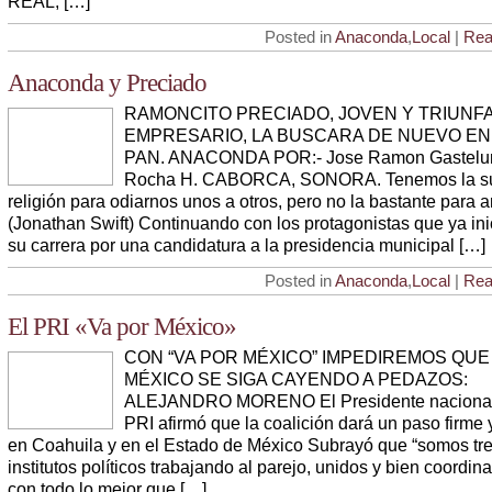
REAL, […]
Posted in
Anaconda
,
Local
|
Rea
Anaconda y Preciado
RAMONCITO PRECIADO, JOVEN Y TRIUNF
EMPRESARIO, LA BUSCARA DE NUEVO EN
PAN. ANACONDA POR:- Jose Ramon Gastel
Rocha H. CABORCA, SONORA. Tenemos la suf
religión para odiarnos unos a otros, pero no la bastante para 
(Jonathan Swift) Continuando con los protagonistas que ya ini
su carrera por una candidatura a la presidencia municipal […]
Posted in
Anaconda
,
Local
|
Rea
El PRI «Va por México»
CON “VA POR MÉXICO” IMPEDIREMOS QUE
MÉXICO SE SIGA CAYENDO A PEDAZOS:
ALEJANDRO MORENO El Presidente nacional
PRI afirmó que la coalición dará un paso firme
en Coahuila y en el Estado de México Subrayó que “somos tr
institutos políticos trabajando al parejo, unidos y bien coordin
con todo lo mejor que […]