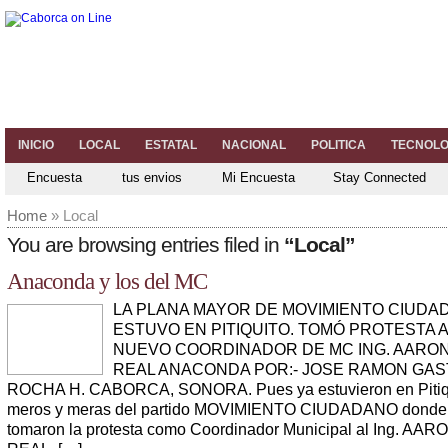
INICIO
LOCAL
ESTATAL
NACIONAL
POLITICA
TECNOLO
Encuesta
tus envios
Mi Encuesta
Stay Connected
Home
» Local
You are browsing entries filed in
“Local”
Anaconda y los del MC
LA PLANA MAYOR DE MOVIMIENTO CIUDA
ESTUVO EN PITIQUITO. TOMÓ PROTESTA A
NUEVO COORDINADOR DE MC ING. AARON
REAL ANACONDA POR:- JOSE RAMON GA
ROCHA H. CABORCA, SONORA. Pues ya estuvieron en Pitiqu
meros y meras del partido MOVIMIENTO CIUDADANO donde 
tomaron la protesta como Coordinador Municipal al Ing. AA