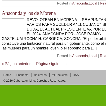
Posted in
Anaconda
,
Local
|
Rea
Anaconda y los de Morena
REVOLOTEAN EN MORENA… SE APUNTA
VARIOS PARA SUCEDER A “EL CUBANO”. S
DUDA, EL ACTUAL PRESIDENTE VA POR E
EL 2024. ANACONDA POR:- JOSE RAMON
GASTELUM ROCHA H. CABORCA, SONORA. “El poder arbitr
constituye una tentación natural para un gobernante, como el 
las mujeres para un hombre joven, o el soborno para […]
Posted in
Anaconda
,
Local
|
Rea
« Página anterior
—
Página siguiente »
Home
Encuesta
tus envios
Mi Encuesta
RSS
© 2026
Caborca on Line
. Derechos Reservados.