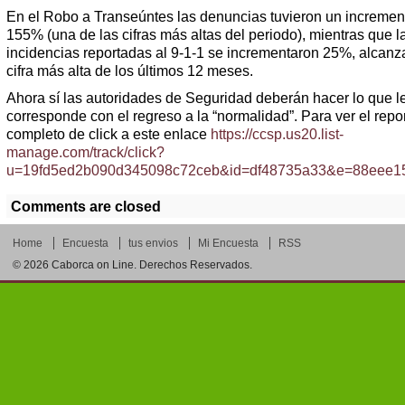
En el Robo a Transeúntes las denuncias tuvieron un incremen
155% (una de las cifras más altas del periodo), mientras que l
incidencias reportadas al 9-1-1 se incrementaron 25%, alcanz
cifra más alta de los últimos 12 meses.
Ahora sí las autoridades de Seguridad deberán hacer lo que l
corresponde con el regreso a la “normalidad”. Para ver el repo
completo de click a este enlace
https://ccsp.us20.list-
manage.com/track/click?
u=19fd5ed2b090d345098c72ceb&id=df48735a33&e=88eee1
Comments are closed
Home
Encuesta
tus envios
Mi Encuesta
RSS
© 2026
Caborca on Line
. Derechos Reservados.